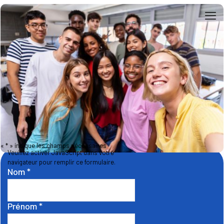
«
*
» indique les champs nécessaires
Veuillez activer JavaScript dans votre
navigateur pour remplir ce formulaire.
Nom
*
Prénom
*