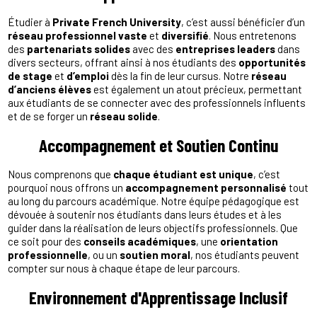
Étudier à
Private French University
, c’est aussi bénéficier d’un
réseau professionnel vaste
et
diversifié
. Nous entretenons
des
partenariats solides
avec des
entreprises leaders
dans
divers secteurs, offrant ainsi à nos étudiants des
opportunités
de stage
et
d’emploi
dès la fin de leur cursus. Notre
réseau
d’anciens élèves
est également un atout précieux, permettant
aux étudiants de se connecter avec des professionnels influents
et de se forger un
réseau solide
.
Accompagnement et Soutien Continu
Nous comprenons que
chaque étudiant est unique
, c’est
pourquoi nous offrons un
accompagnement personnalisé
tout
au long du parcours académique. Notre équipe pédagogique est
dévouée à soutenir nos étudiants dans leurs études et à les
guider dans la réalisation de leurs objectifs professionnels. Que
ce soit pour des
conseils académiques
, une
orientation
professionnelle
, ou un
soutien moral
, nos étudiants peuvent
compter sur nous à chaque étape de leur parcours.
Environnement d'Apprentissage Inclusif