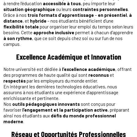
à rendre l’éducation
accessible à tous
, peu importe leur
situation géographique
ou leurs
contraintes personnelles
.
Grâce à nos
trois formats d’apprentissage
–
en
présentiel
,
à
distance
, et
hybride
– nos étudiants bénéficient d’une
flexibilité totale
pour organiser leur emploi du temps selon leurs
besoins. Cette
approche inclusive
permet à chacun d’apprendre
à son rythme
, que ce soit depuis chez soi ou sur l’un de nos
campus.
Excellence Académique et Innovation
Notre université est dédiée à
l’excellence académique
, offrant
des programmes de haute qualité qui sont
reconnus
et
respectés
par les employeurs du monde entier.
En intégrant les dernières technologies éducatives, nous
assurons à nos étudiants une expérience d’apprentissage
enrichissante et pertinente.
Nos
outils pédagogiques innovants
sont conçus pour
favoriser
l’engagement et la participation active
, préparant
ainsi nos étudiants aux
défis du monde professionnel
moderne
.
Réseau et Opportunités Professionnelles