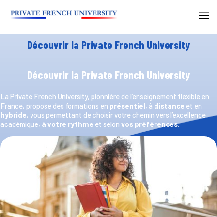
Découvrir la Private French University
Découvrir la Private French University
La Private French University, pionnière de l’enseignement flexible en
France, propose des formations en
présentiel
, à
distance
et en
hybride
, vous permettant de choisir votre chemin vers l’excellence
académique,
à votre rythme
et selon
vos préférences.